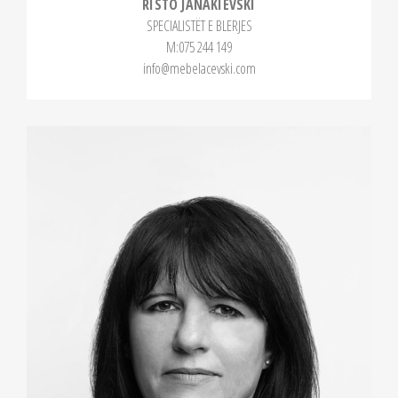
RISTO JANAKIEVSKI
SPECIALISTËT E BLERJES
М:075 244 149
info@mebelacevski.com