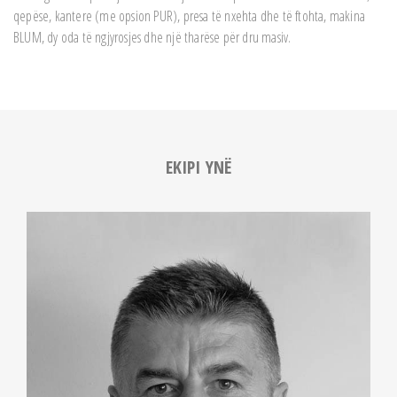
qepëse, kantere (me opsion PUR), presa të nxehta dhe të ftohta, makina
BLUM, dy oda të ngjyrosjes dhe një tharëse për dru masiv.
EKIPI YNË