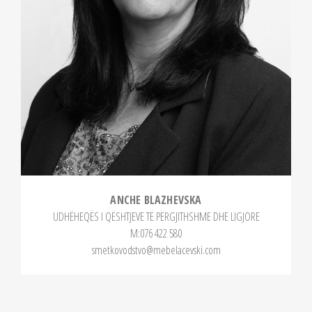
ANCHE BLAZHEVSKA
UDHËHEQËS I QËSHTJEVE TË PËRGJITHSHME DHE LIGJORE
М:076 422 580
smetkovodstvo@mebelacevski.com