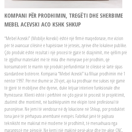
KOMPANI PËR PRODHIMIN, TREGËTI DHE SHERBIME
MEBEL ACEVSKI ACO KSHK SHKUP
“Mebel Acevski” (Mobilje Acevski) është një firmë maqedonase, me vizion
për të avancuar cilësinë e hapësirave të jetesës, zyrëve dhe lokaleve publike.
Çdo produkt është rezultat i një procesi të gjatë të dizajnimit, me qëllim prë
të zgjidhur materialet më të mira dhe mënyrave për prodhim, që
konsumatorët të marrin një produkt përfundimtar të cilësisë së lartë sipas
standardeve botërore. Kompania “Mebel Acevski” ka filluar prodhimin më 1
nëntor 1997. Për më shumë se 20 vjet, ajo ka prodhuar me sukses një gamë
të gjerë të mobiljeve dhe dyerve, duke krijuar interiere funksionale dhe
frymëzuese. Klienti është i përfshirë në çdo pjesë të procesit të projektimit,
zbatimit dhe montimit, në bashkëpunim me ekipin tonë profesional të
punonjësve. Ne jemi të vendosur në dy lokacione në Shkup, por produktet
tona janë të përhapura anembanë evropës. Fabrikat janë të pajisura
teknikisht me makinat më moderne të prodhimit, të menaxhuara nga
marangozë me përvojë. Ne kemi një makinë pesë-akse dhe tre-akse CNC,