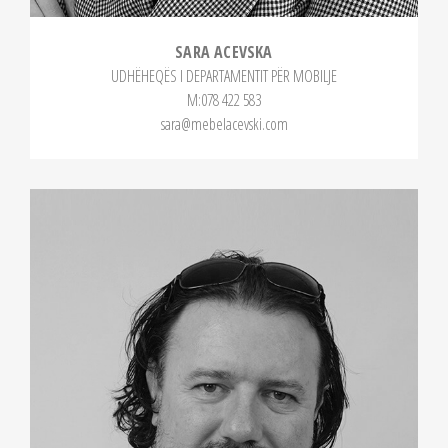
SARA ACEVSKA
UDHËHEQËS I DEPARTAMENTIT PËR MOBILJE
М:078 422 583
sara@mebelacevski.com