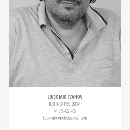
LJUBOMIR IVANOV
INXHINER PROJEKTIMI
М:078 422 708
ljubomir@mebelacevski.com