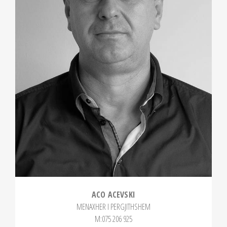
ACO ACEVSKI
MENAXHER I PERGJITHSHEM
М:075 206 925