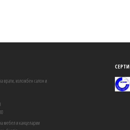
СЕРТ
за врати, изложбен салон и
0
00
за мебел и канцеларии