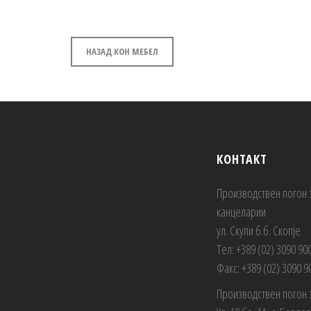
НАЗАД КОН МЕБЕЛ
КОНТАКТ
Производствен погон 
канцеларии
ул. Скупи б.б. Скопје
Тел: +389 (02) 3090 90
Факс: +389 (02) 3090 9
Производствен погон 