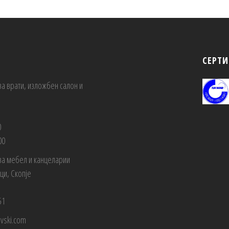
СЕРТ
за врати, изложбен салон и
0
00
за мебел и канцеларии
вци, Скопје
1
51
evski.com