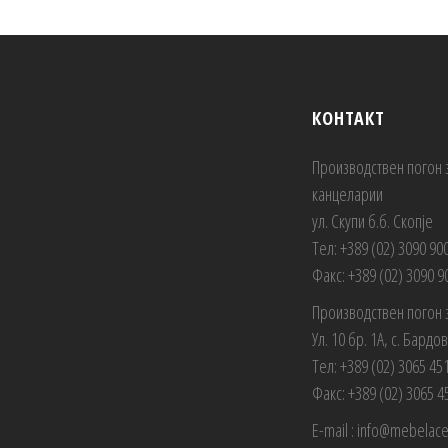
КОНТАКТ
Производствен погон 
канцеларии
ул. Скупи б.б. Скопје
Тел: +389 (02) 3090 90
Факс: +389 (02) 3090 9
Производствен погон 
Ул. 10 бр. 1А, с. Бардо
Тел: +389 (02) 3065 45
Факс: +389 (02) 3065 4
E-mail : info@mebelac