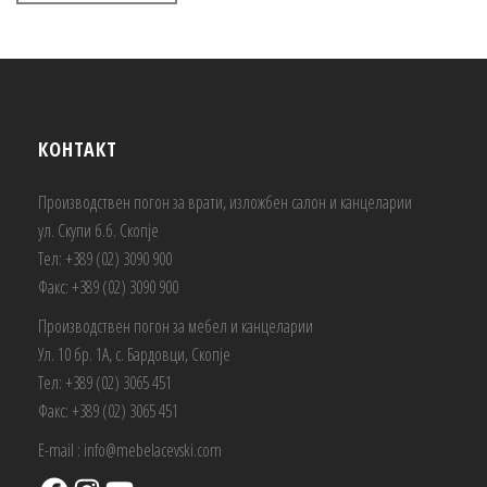
КОНТАКТ
Производствен погон за врати, изложбен салон и канцеларии
ул. Скупи б.б. Скопје
Тел: +389 (02) 3090 900
Факс: +389 (02) 3090 900
Производствен погон за мебел и канцеларии
Ул. 10 бр. 1А, с. Бардовци, Скопје
Тел: +389 (02) 3065 451
Факс: +389 (02) 3065 451
E-mail : info@mebelacevski.com