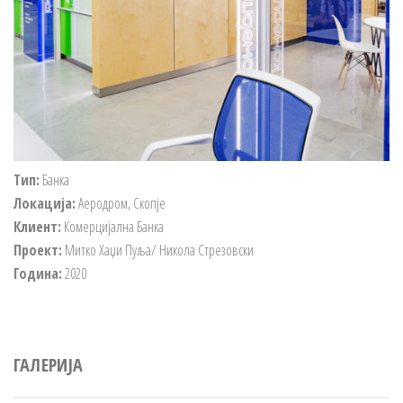
Тип:
Банка
Локација:
Аеродром, Скопје
Клиент:
Комерцијална Банка
Проект:
Митко Хаџи Пуља/ Никола Стрезовски
Година:
2020
ГАЛЕРИЈА