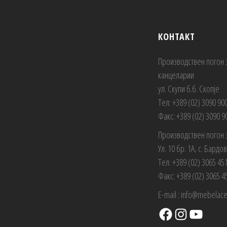
КОНТАКТ
Производствен погон 
канцеларии
ул. Скупи б.б. Скопје
Тел: +389 (02) 3090 90
Факс: +389 (02) 3090 9
Производствен погон 
Ул. 10 бр. 1А, с. Бардо
Тел: +389 (02) 3065 45
Факс: +389 (02) 3065 4
E-mail : info@mebelac
Facebook
Instagram
YouTube