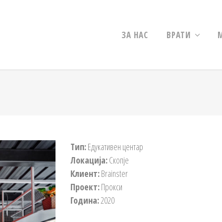
ЗА НАС
ВРАТИ
Тип:
Едукативен центар
Локација:
Скопје
Клиент:
Brainster
Проект:
Прокси
Година:
2020