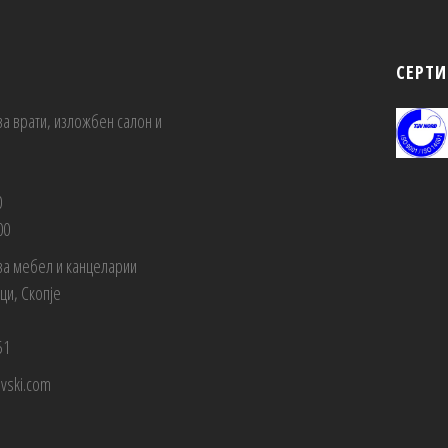
СЕРТ
за врати, изложбен салон и
0
00
за мебел и канцеларии
вци, Скопје
1
51
evski.com