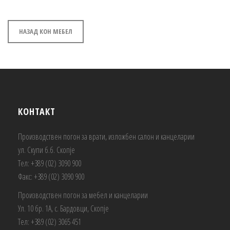
НАЗАД КОН МЕБЕЛ
КОНТАКТ
Производствен погон за врати, изложбен салон и канцеларии
ул. Скупи б.б. Скопје
Тел: +389 (02) 3090 900
Факс: +389 (02) 3090 900
Производствен погон за мебел и канцеларии
Ул. 10 бр. 1А, с. Бардовци, Скопје
Тел: +389 (02) 3065 451